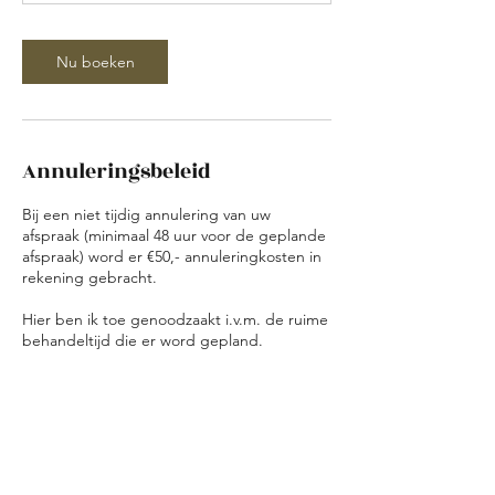
Nu boeken
Annuleringsbeleid
Bij een niet tijdig annulering van uw
afspraak (minimaal 48 uur voor de geplande
afspraak) word er €50,- annuleringkosten in
rekening gebracht.
Hier ben ik toe genoodzaakt i.v.m. de ruime
behandeltijd die er word gepland.
Contactgegevens
Smits van Oyenlaan 2B, Maarheeze,