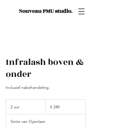
Nouveau PMU studio
.
Infralash boven &
onder
Inclusief nabehandeling.
240
euro
2 uur
2
€ 240
u
u
Smits van Oyenlaan
r